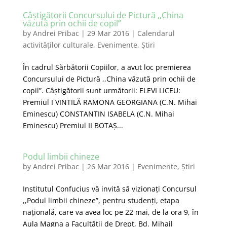
Câștigătorii Concursului de Pictură ,,China
văzută prin ochii de copil”
by
Andrei Pribac
|
29 Mar 2016
|
Calendarul
activităților culturale
,
Evenimente
,
Știri
În cadrul Sărbătorii Copiilor, a avut loc premierea
Concursului de Pictură ,,China văzută prin ochii de
copil”. Câștigătorii sunt următorii: ELEVI LICEU:
Premiul I VINTILĂ RAMONA GEORGIANA (C.N. Mihai
Eminescu) CONSTANTIN ISABELA (C.N. Mihai
Eminescu) Premiul II BOTAȘ...
Podul limbii chineze
by
Andrei Pribac
|
26 Mar 2016
|
Evenimente
,
Știri
Institutul Confucius vă invită să vizionați Concursul
,,Podul limbii chineze”, pentru studenți, etapa
națională, care va avea loc pe 22 mai, de la ora 9, în
Aula Magna a Facultății de Drept, Bd. Mihail