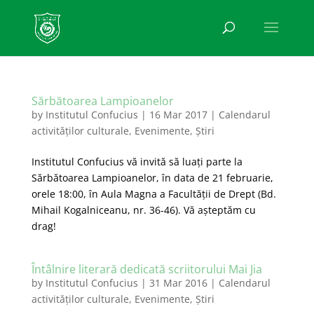
Sărbătoarea Lampioanelor
by
Institutul Confucius
|
16 Mar 2017
|
Calendarul
activităților culturale
,
Evenimente
,
Știri
Institutul Confucius vă invită să luați parte la
Sărbătoarea Lampioanelor, în data de 21 februarie,
orele 18:00, în Aula Magna a Facultății de Drept (Bd.
Mihail Kogalniceanu, nr. 36-46). Vă așteptăm cu
drag!
Întâlnire literară dedicată scriitorului Mai Jia
by
Institutul Confucius
|
31 Mar 2016
|
Calendarul
activităților culturale
,
Evenimente
,
Știri