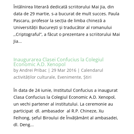
Întâlnirea literară dedicată scriitorului Mai Jia, din
data de 29 martie, s-a bucurat de mult succes. Paula
Pascaru, profesor la secția de limba chineză a
Universității București și traducător al romanului
,,Criptograful”, a făcut o prezentare a scriitorului Mai
Jia...
Inaugurarea Clasei Confucius la Colegiul
Economic A.D. Xenopol
by
Andrei Pribac
|
29 Mar 2016
|
Calendarul
activităților culturale
,
Evenimente
,
Știri
În data de 24 iunie, Institutul Confucius a inaugurat
Clasa Confucius la Colegiul Economic A.D. Xenopol,
un vechi partener al institutului. La ceremonie au
participat dl. ambasador al R.P. Chineze, Xu
Feihong, șeful Biroului de Învățământ al ambasadei,
dl. Deng...