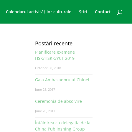
Calendarul activităților culturale
Știri
Contact
Postări recente
Planificare examene
HSK/HSKK/YCT 2019
October 30, 2018
Gala Ambasadorului Chinei
June 25, 2017
Ceremonia de absolvire
June 20, 2017
Întâlnirea cu delegația de la
China Publinshing Group