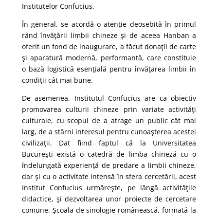
Institutelor Confucius.
În general, se acordă o atenţie deosebită în primul
rând învăţării limbii chineze şi de aceea Hanban a
oferit un fond de inaugurare, a făcut donaţii de carte
şi aparatură modernă, performantă, care constituie
o bază logistică esenţială pentru învăţarea limbii în
condiţii cât mai bune.
De asemenea, Institutul Confucius are ca obiectiv
promovarea culturii chineze prin variate activităţi
culturale, cu scopul de a atrage un public cât mai
larg, de a stârni interesul pentru cunoaşterea acestei
civilizaţii. Dat fiind faptul că la Universitatea
Bucureşti există o catedră de limba chineză cu o
îndelungată experienţă de predare a limbii chineze,
dar şi cu o activitate intensă în sfera cercetării, acest
Institut Confucius urmăreşte, pe lângă activităţile
didactice, şi dezvoltarea unor proiecte de cercetare
comune. Şcoala de sinologie românească, formată la