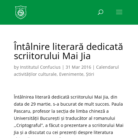
Întâlnire literară dedicată
scriitorului Mai Jia
by
Institutul Confucius
|
31 Mar 2016
|
Calendarul
activităților culturale
,
Evenimente
,
Știri
Întâlnirea literară dedicată scriitorului Mai Jia, din
data de 29 martie, s-a bucurat de mult succes. Paula
Pascaru, profesor la secția de limba chineză a
Universității București și traducător al romanului
,,Criptograful”, a făcut o prezentare a scriitorului Mai
Jia și a discutat cu cei prezenți despre literatura